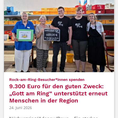
:
Rock-am-Ring-Besucher*innen spenden
9.300 Euro für den guten Zweck:
„Gott am Ring“ unterstützt erneut
Menschen in der Region
24. Juni 2026