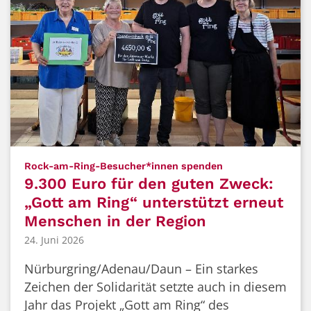
:
Rock-am-Ring-Besucher*innen spenden
9.300 Euro für den guten Zweck:
„Gott am Ring“ unterstützt erneut
Menschen in der Region
24. Juni 2026
Nürburgring/Adenau/Daun – Ein starkes
Zeichen der Solidarität setzte auch in diesem
Jahr das Projekt „Gott am Ring“ des