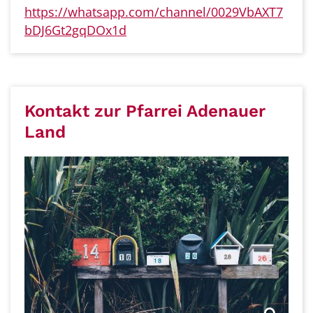
https://whatsapp.com/channel/0029VbAXT7
bDJ6Gt2gqDOx1d
Kontakt zur Pfarrei Adenauer
Land