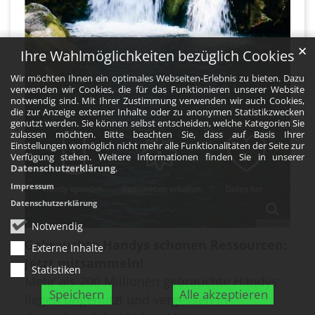
✕
Ihre Wahlmöglichkeiten bezüglich Cookies
Wir möchten Ihnen ein optimales Webseiten-Erlebnis zu bieten. Dazu
verwenden wir Cookies, die für das Funktionieren unserer Website
notwendig sind. Mit Ihrer Zustimmung verwenden wir auch Cookies,
die zur Anzeige externer Inhalte oder zu anonymen Statistikzwecken
genutzt werden. Sie können selbst entscheiden, welche Kategorien Sie
zulassen möchten. Bitte beachten Sie, dass auf Basis Ihrer
Einstellungen womöglich nicht mehr alle Funktionalitäten der Seite zur
Verfügung stehen. Weitere Informationen finden Sie in unserer
Datenschutzerklärung
.
Impressum
Datenschutzerklärung
Notwendig
© Telekom
Gebrauchte Handys schonen Ressourcen:
Externe Inhalte
Jetzt mitsammeln!
Statistiken
Mehr als 200 Millionen gebrauchte Handys
Speichern
Alle akzeptieren
liegen ungenutzt und vergessen in