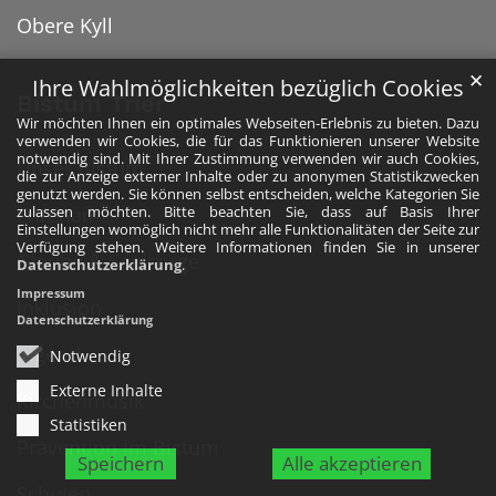
Obere Kyll
✕
Ihre Wahlmöglichkeiten bezüglich Cookies
Bistum Trier
Wir möchten Ihnen ein optimales Webseiten-Erlebnis zu bieten. Dazu
verwenden wir Cookies, die für das Funktionieren unserer Website
notwendig sind. Mit Ihrer Zustimmung verwenden wir auch Cookies,
Unser Bistum
die zur Anzeige externer Inhalte oder zu anonymen Statistikzwecken
genutzt werden. Sie können selbst entscheiden, welche Kategorien Sie
Ehrenamt
zulassen möchten. Bitte beachten Sie, dass auf Basis Ihrer
Einstellungen womöglich nicht mehr alle Funktionalitäten der Seite zur
Verfügung stehen. Weitere Informationen finden Sie in unserer
Glaube & Seelsorge
Datenschutzerklärung
.
Impressum
Inklusion
Datenschutzerklärung
Jugend
Notwendig
Externe Inhalte
Kirchenmusik
Statistiken
Prävention im Bistum
Speichern
Alle akzeptieren
Schulen