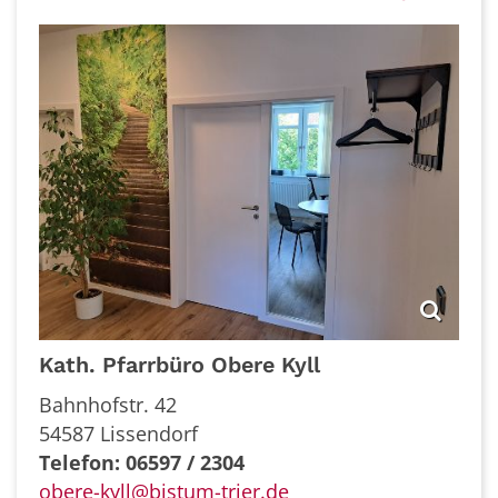
Kath. Pfarrbüro Obere Kyll
Bahnhofstr. 42
54587 Lissendorf
Telefon: 06597 / 2304
obere-kyll@bistum-trier.de