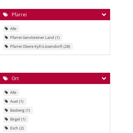
Pfarrei
Alle
Pfarrei Gerolsteiner Land
1
Pfarrei Obere Kyll (Lissendorf)
28
Ort
Alle
Auel
1
Basberg
1
Birgel
1
Esch
2