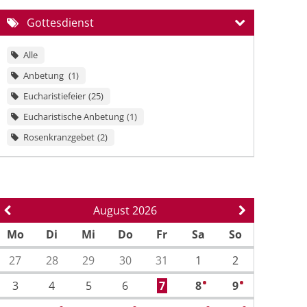
Gottesdienst
Alle
Anbetung
1
Eucharistiefeier
25
Eucharistische Anbetung
1
Rosenkranzgebet
2
August 2026
Vorherige Seite
Nächste Sei
Mo
Di
Mi
Do
Fr
Sa
So
27
28
29
30
31
1
2
3
4
5
6
7
8
9
2
1