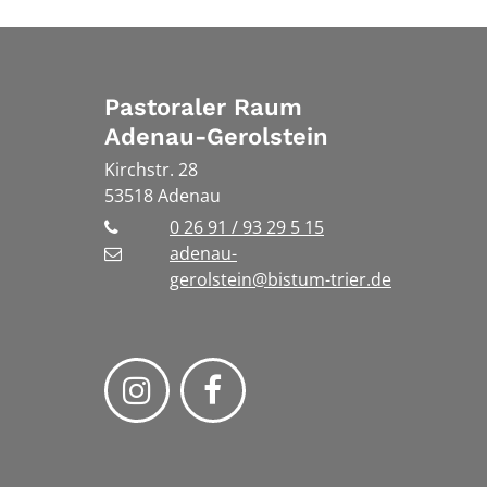
Pastoraler Raum
Adenau-Gerolstein
Kirchstr. 28
53518
Adenau
0 26 91 / 93 29 5 15
adenau-
gerolstein@bistum-trier.de