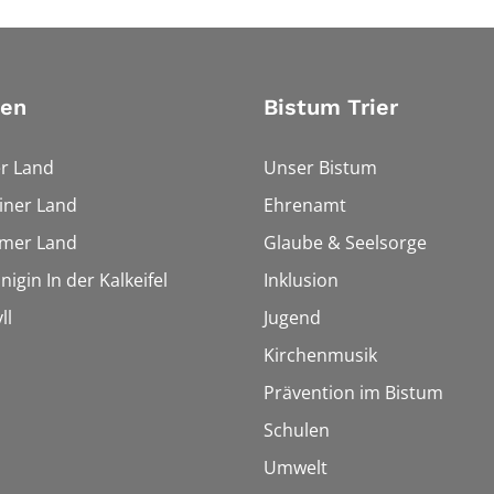
ien
Bistum Trier
r Land
Unser Bistum
iner Land
Ehrenamt
imer Land
Glaube & Seelsorge
igin In der Kalkeifel
Inklusion
ll
Jugend
Kirchenmusik
Prävention im Bistum
Schulen
Umwelt