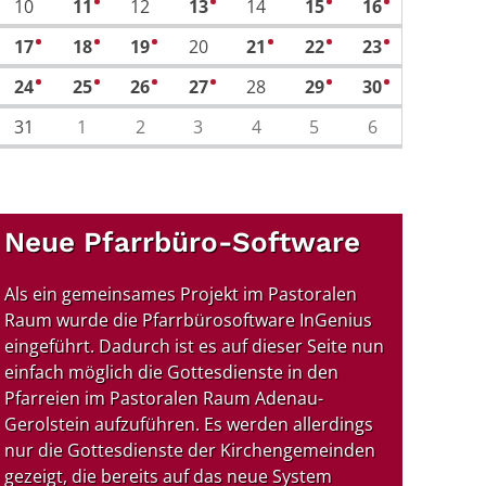
10
11
12
13
14
15
16
2
2
2
2
17
18
19
20
21
22
23
1
1
1
2
2
1
24
25
26
27
28
29
30
1
1
1
1
2
2
31
1
2
3
4
5
6
Neue Pfarrbüro-Software
Als ein gemeinsames Projekt im Pastoralen
Raum wurde die Pfarrbürosoftware InGenius
eingeführt. Dadurch ist es auf dieser Seite nun
einfach möglich die Gottesdienste in den
Pfarreien im Pastoralen Raum Adenau-
Gerolstein aufzuführen. Es werden allerdings
nur die Gottesdienste der Kirchengemeinden
gezeigt, die bereits auf das neue System