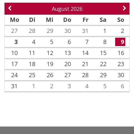
August 2026
Vorherige Seite
Näch
Mo
Di
Mi
Do
Fr
Sa
So
27
28
29
30
31
1
2
3
4
5
6
7
8
9
10
11
12
13
14
15
16
17
18
19
20
21
22
23
24
25
26
27
28
29
30
31
1
2
3
4
5
6