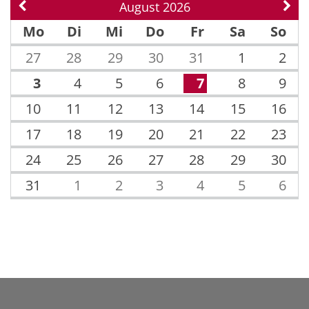
August 2026
Vorherige Seite
Näch
Mo
Di
Mi
Do
Fr
Sa
So
27
28
29
30
31
1
2
3
4
5
6
7
8
9
10
11
12
13
14
15
16
17
18
19
20
21
22
23
24
25
26
27
28
29
30
31
1
2
3
4
5
6