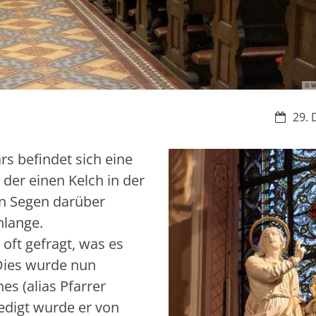
© W
Datum:
29. 
rs befindet sich eine
 der einen Kelch in der
n Segen darüber
hlange.
oft gefragt, was es
 Dies wurde nun
s (alias Pfarrer
redigt wurde er von