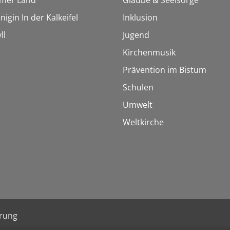
igin In der Kalkeifel
Inklusion
ll
Jugend
Kirchenmusik
Prävention im Bistum
Schulen
Umwelt
Weltkirche
ärung