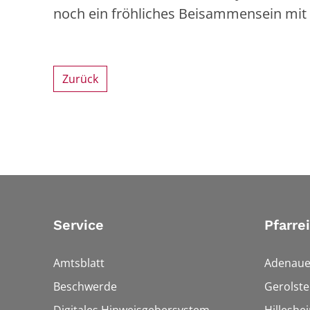
noch ein fröhliches Beisammensein mit
Zurück
Service
Pfarre
Amtsblatt
Adenaue
Beschwerde
Gerolste
Digitales Hinweisgebersystem
Hilleshe