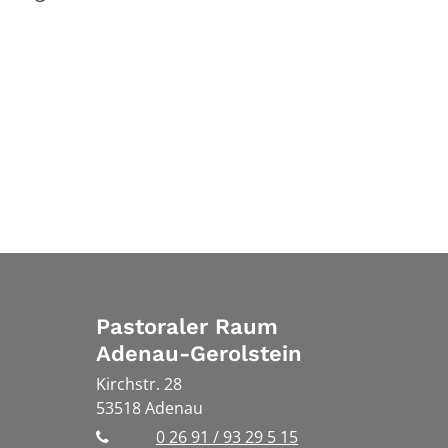
Pastoraler Raum
Adenau-Gerolstein
Kirchstr. 28
53518
Adenau
0 26 91 / 93 29 5 15