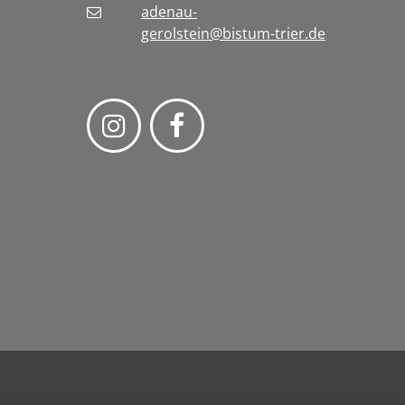
adenau-
gerolstein@bistum-trier.de