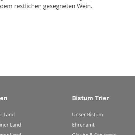
 dem restlichen gesegneten Wein.
ien
Bistum Trier
r Land
Unser Bistum
iner Land
Ehrenamt
imer Land
Glaube & Seelsorge