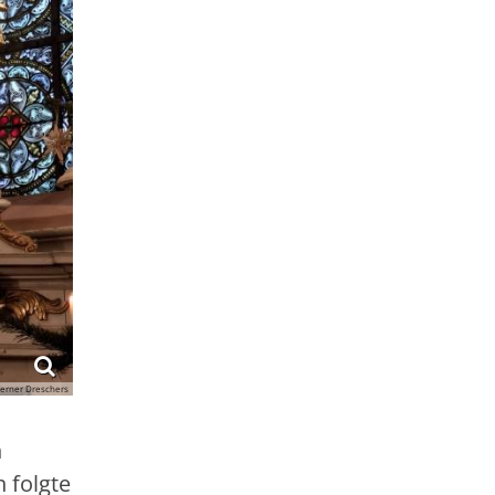
erner Dreschers
h
 folgte