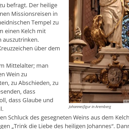
 befragt. Der heilige
inen Missionsreisen in
heidnischen Tempel zu
hm einen Kelch mit
n auszutrinken.
 Kreuzzeichen über dem
m Mittelalter; man
en Wein zu
ten, zu Abschieden, zu
esenden, dass
oll, dass Glaube und
© W
Johannesfigur in Aremberg
l.
einen Schluck des gesegneten Weins aus dem Kelc
gen „Trink die Liebe des heiligen Johannes“. Dann