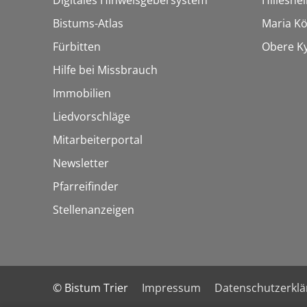
Bistums-Atlas
Maria Kön
Fürbitten
Obere Ky
Hilfe bei Missbrauch
Immobilien
Liedvorschläge
Mitarbeiterportal
Newsletter
Pfarreifinder
Stellenanzeigen
© Bistum Trier
Impressum
Datenschutzerkl