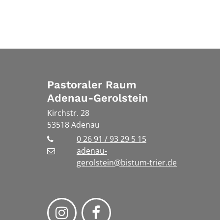
Pastoraler Raum
Adenau-Gerolstein
Kirchstr. 28
53518
Adenau
0 26 91 / 93 29 5 15
adenau-
gerolstein@bistum-trier.de