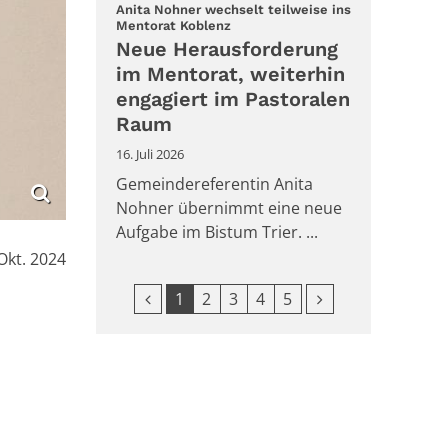
Anita Nohner wechselt teilweise ins
:
Mentorat Koblenz
Neue Herausforderung
im Mentorat, weiterhin
engagiert im Pastoralen
Raum
16. Juli 2026
Gemeindereferentin Anita
Nohner übernimmt eine neue
Aufgabe im Bistum Trier. ...
Okt. 2024
Vorherige Seite
Nächste Seite
1
2
3
4
5