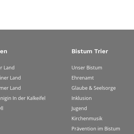
ien
Bistum Trier
r Land
Unser Bistum
iner Land
Ehrenamt
imer Land
Glaube & Seelsorge
igin In der Kalkeifel
Inklusion
ll
Jugend
Kirchenmusik
Prävention im Bistum