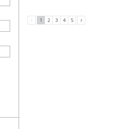
Vorherige Seite
Nächste Seite
1
2
3
4
5