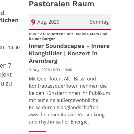
Pastoralen Raum
nd
rlichen
9
Aug. 2026
Sonntag
Datum: 9. August 2026
Duo “2 Pirouetten“ mit Daniela Mars und
:
Rainer Berger
Inner Soundscapes - Innere
00 - 14:00
Klangbilder | Konzert in
Aremberg
den 7
9. Aug. 2026 16:00 - 19:00
ojekt
Mit Querflöten, Alt-, Bass- und
au zu
Kontrabassquerflöten nehmen die
beiden Künstler*innen ihr Publikum
mit auf eine außergewöhnliche
Reise durch Klanglandschaften
zwischen meditativer Versenkung
und rhythmischer Energie.