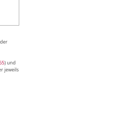
n
 der
65
) und
r jeweils