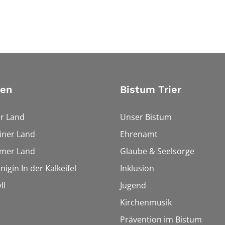
ien
Bistum Trier
r Land
Unser Bistum
iner Land
Ehrenamt
imer Land
Glaube & Seelsorge
igin In der Kalkeifel
Inklusion
ll
Jugend
Kirchenmusik
Prävention im Bistum