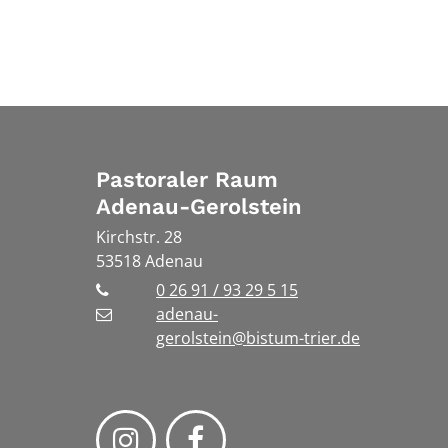
Pastoraler Raum
Adenau-Gerolstein
Kirchstr. 28
53518
Adenau
0 26 91 / 93 29 5 15
adenau-
gerolstein@bistum-trier.de