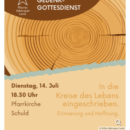
© KiGe Adenauer Land