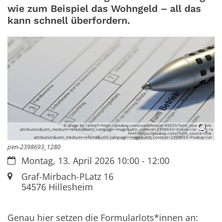
wie zum Beispiel das Wohngeld – all das
kann schnell überfordern.
© Image by <a href=https://pixabay.com/users/krissie-49050/?utm_source=link-
attribution&utm_medium=referral&utm_campaign=image&utm_content=2398693>Krissie</a> from <a
href=https://pixabay.com//?utm_source=link-
attribution&utm_medium=referral&utm_campaign=image&utm_content=2398693>Pixabay</a>
pen-2398693_1280
Datum:
Montag, 13. April 2026 10:00 - 12:00
Ort:
Graf-Mirbach-PLatz 16
54576
Hillesheim
Genau hier setzen die Formularlots*innen an: