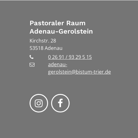
Pastoraler Raum
Adenau-Gerolstein
Kirchstr. 28
53518
Adenau
0 26 91 / 93 29 5 15
adenau-
gerolstein@bistum-trier.de