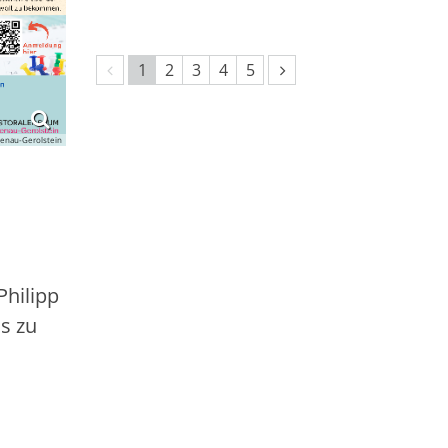
Vorherige Seite
Nächste Seite
1
2
3
4
5
enau-Gerolstein
Philipp
s zu