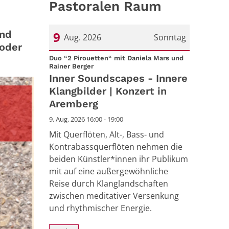
Pastoralen Raum
und
9
Aug. 2026
Sonntag
 oder
Datum: 9. August 2026
Duo “2 Pirouetten“ mit Daniela Mars und
:
Rainer Berger
Inner Soundscapes - Innere
Klangbilder | Konzert in
Aremberg
9. Aug. 2026 16:00 - 19:00
Mit Querflöten, Alt-, Bass- und
Kontrabassquerflöten nehmen die
beiden Künstler*innen ihr Publikum
mit auf eine außergewöhnliche
Reise durch Klanglandschaften
zwischen meditativer Versenkung
und rhythmischer Energie.