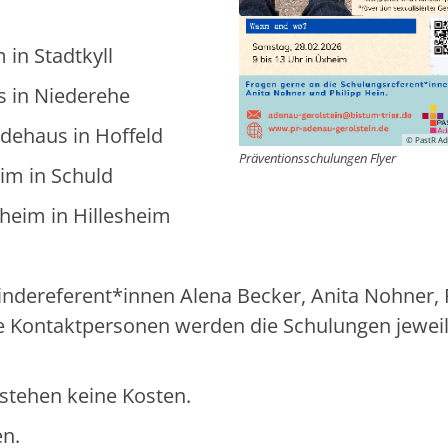
 in Stadtkyll
s in Niederehe
ndehaus in Hoffeld
© PastR Ad
Präventionsschulungen Flyer
eim in Schuld
rheim in Hillesheim
indereferent*innen Alena Becker, Anita Nohner, 
e Kontaktpersonen werden die Schulungen jeweil
tstehen keine Kosten.
en.