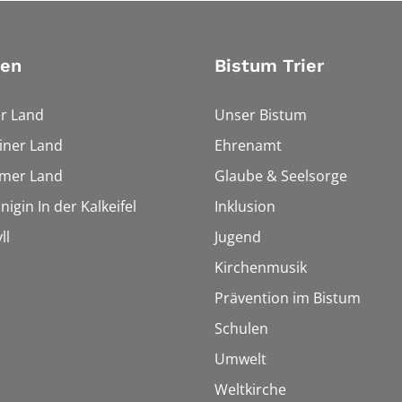
ien
Bistum Trier
r Land
Unser Bistum
iner Land
Ehrenamt
imer Land
Glaube & Seelsorge
igin In der Kalkeifel
Inklusion
ll
Jugend
Kirchenmusik
Prävention im Bistum
Schulen
Umwelt
Weltkirche