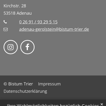
Kirchstr. 28
53518
Adenau
0 26 91 / 93 29 5 15
adenau-gerolstein@bistum-trier.de
© Bistum Trier
Impressum
Datenschutzerklärung
✕
Ihre Wahlmöglichkeiten bezüglich Cookies